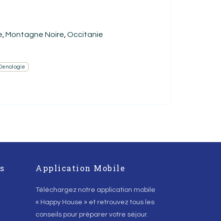
e
Montagne Noire
Occitanie
,
,
 Oenologie
s
Application Mobile
Téléchargez notre application mobile
« Happy House » et retrouvez tous les
conseils pour préparer votre séjour.