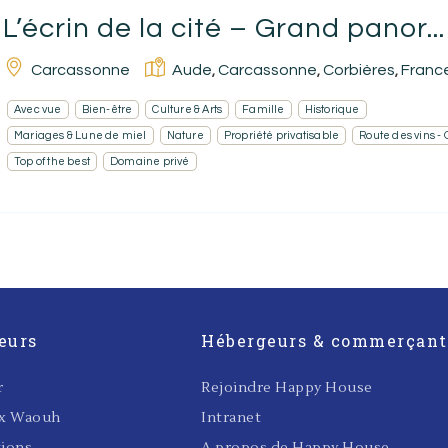
L’écrin de la cité – Grand panor...
Carcassonne
Aude
Carcassonne
Corbières
Franc
,
,
,
Avec vue
Bien-être
Culture & Arts
Famille
Historique
Mariages & Lune de miel
Nature
Propriété privatisable
Route des vins -
Top of the best
Domaine privé
eurs
Hébergeurs & commerçant
r
Rejoindre Happy House
ux Waouh
Intranet
tions
A propos de Happy House