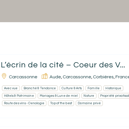
Les séjours à thème
Nos valeurs et engagements
Ecrivez-nous
FR
L’écrin de la cité – Coeur des V...
Carcassonne
Aude
Carcassonne
Corbières
Franc
,
,
,
Avec vue
Branché & Tendance
Culture & Arts
Famille
Historique
Hôtels & Patrimoine
Mariages & Lune de miel
Nature
Propriété privatisa
Route des vins - Oenologie
Top of the best
Domaine privé