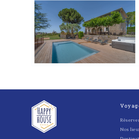
Voyag
Réserve
Nos lie
Destina