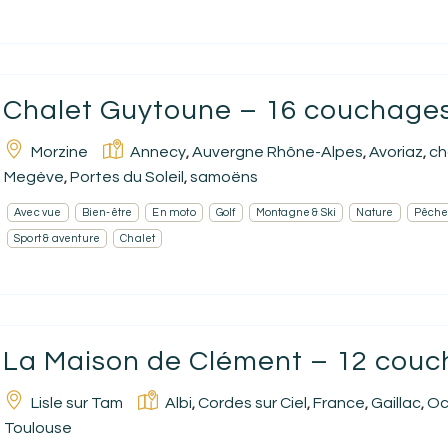
Chalet Guytoune – 16 couchage
Morzine
Annecy
Auvergne Rhône-Alpes
Avoriaz
ch
,
,
,
Megève
Portes du Soleil
samoëns
,
,
Avec vue
Bien-être
En moto
Golf
Montagne & Ski
Nature
Pêche
Sport & aventure
Chalet
La Maison de Clément – 12 cou
Lisle sur Tam
Albi
Cordes sur Ciel
France
Gaillac
Oc
,
,
,
,
Toulouse