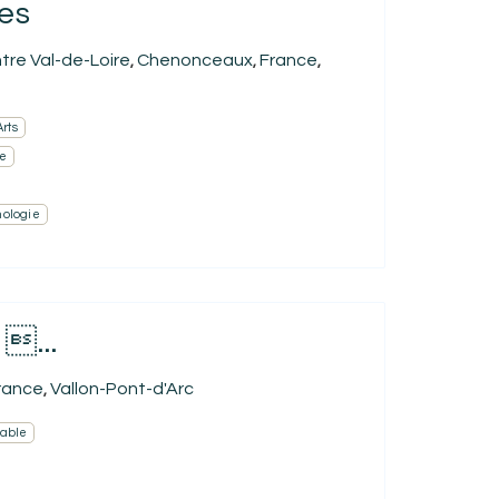
es
tre Val-de-Loire
Chenonceaux
France
,
,
,
Arts
ue
nologie
 ...
rance
Vallon-Pont-d'Arc
,
sable