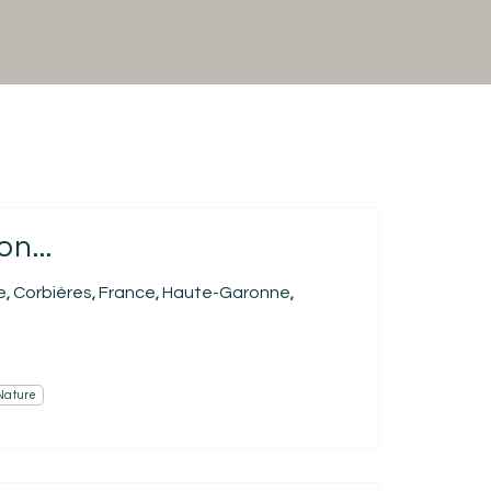
n...
e
Corbières
France
Haute-Garonne
,
,
,
,
Nature