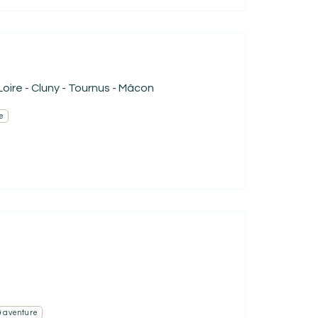
oire - Cluny - Tournus - Mâcon
e
& aventure