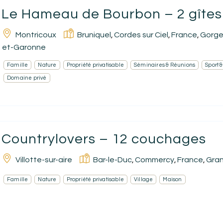
Le Hameau de Bourbon – 2 gîtes 
FR
Montricoux
Bruniquel
Cordes sur Ciel
France
Gorge
,
,
,
et-Garonne
Famille
Nature
Propriété privatisable
Séminaires & Réunions
Sport 
Domaine privé
Countrylovers – 12 couchages
Villotte-sur-aire
Bar-le-Duc
Commercy
France
Gran
,
,
,
Famille
Nature
Propriété privatisable
Village
Maison