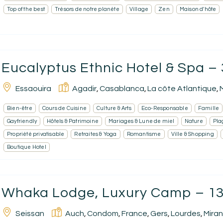
Top of the best
Trésors de notre planète
Village
Zen
Maison d'hôte
Eucalyptus Ethnic Hotel & Spa – 3
Essaouira
Agadir
Casablanca
La côte Atlantique
,
,
,
Bien-être
Cours de Cuisine
Culture & Arts
Eco-Responsable
Famille
Gayfriendly
Hôtels & Patrimoine
Mariages & Lune de miel
Nature
Pla
Propriété privatisable
Retraites & Yoga
Romantisme
Ville & Shopping
Boutique Hotel
Whaka Lodge, Luxury Camp – 138
Seissan
Auch
Condom
France
Gers
Lourdes
Mira
,
,
,
,
,