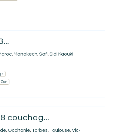
...
Maroc
Marrakech
Safi
Sidi Kaouki
,
,
,
ge
Zen
 couchag...
nde
Occitanie
Tarbes
Toulouse
Vic-
,
,
,
,