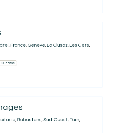
s
âtel
France
Genève
La Clusaz
Les Gets
,
,
,
,
,
 & Chasse
chages
citanie
Rabastens
Sud-Ouest
Tarn
,
,
,
,