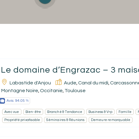
Accueil
Réserver un séjour
Le domaine d’Engrazac – 3 maiso
Nos adresses dans le monde
Labastide d'Anjou
Aude
Canal du midi
Carcassonn
,
,
Vous faire voyager
Montagne Noire
Occitanie
Toulouse
,
,
Avis:
94.05
Les séjours à thème
Avec vue
Bien-être
Branché & Tendance
Business & Vrp
Famille
Nos valeurs et engagements
Propriété privatisable
Séminaires & Réunions
Demeure remarquable
Ecrivez-nous