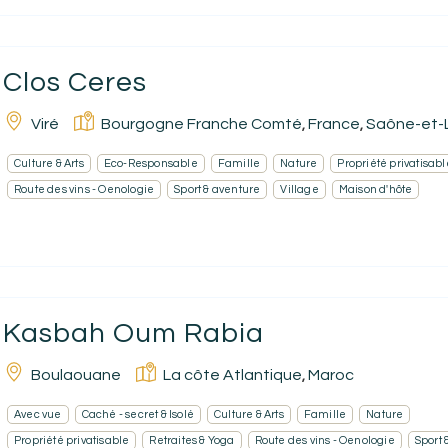
Clos Ceres
Viré
Bourgogne Franche Comté
France
Saône-et-L
,
,
Culture & Arts
Eco-Responsable
Famille
Nature
Propriété privatisabl
Route des vins - Oenologie
Sport & aventure
Village
Maison d'hôte
Kasbah Oum Rabia
Boulaouane
La côte Atlantique
Maroc
,
Avec vue
Caché - secret & Isolé
Culture & Arts
Famille
Nature
Propriété privatisable
Retraites & Yoga
Route des vins - Oenologie
Sport 