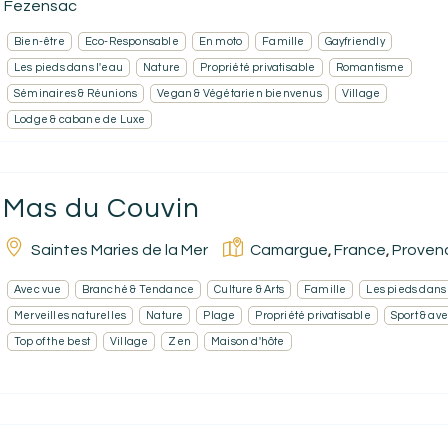
Fezensac
Bien-être
Eco-Responsable
En moto
Famille
Gayfriendly
Les pieds dans l'eau
Nature
Propriété privatisable
Romantisme
Séminaires & Réunions
Vegan & Végétarien bienvenus
Village
Lodge & cabane de Luxe
Mas du Couvin
Saintes Maries de la Mer
Camargue
France
Proven
,
,
Avec vue
Branché & Tendance
Culture & Arts
Famille
Les pieds dans
Merveilles naturelles
Nature
Plage
Propriété privatisable
Sport & av
Top of the best
Village
Zen
Maison d'hôte