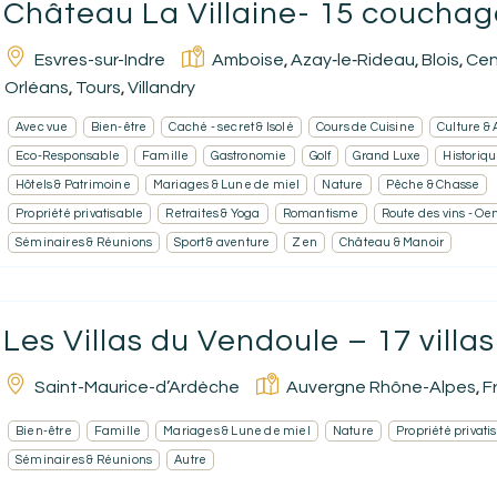
Château La Villaine- 15 couchag
Esvres-sur-Indre
Amboise
Azay‑le‑Rideau
Blois
Cen
,
,
,
Orléans
Tours
Villandry
,
,
Avec vue
Bien-être
Caché - secret & Isolé
Cours de Cuisine
Culture & 
Eco-Responsable
Famille
Gastronomie
Golf
Grand Luxe
Historiq
Hôtels & Patrimoine
Mariages & Lune de miel
Nature
Pêche & Chasse
Propriété privatisable
Retraites & Yoga
Romantisme
Route des vins - Oe
Séminaires & Réunions
Sport & aventure
Zen
Château & Manoir
Les Villas du Vendoule – 17 villas
Saint-Maurice-d’Ardèche
Auvergne Rhône-Alpes
F
,
Bien-être
Famille
Mariages & Lune de miel
Nature
Propriété privati
Séminaires & Réunions
Autre