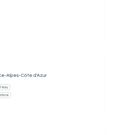
ce-Alpes-Côte d'Azur
 l'eau
enture