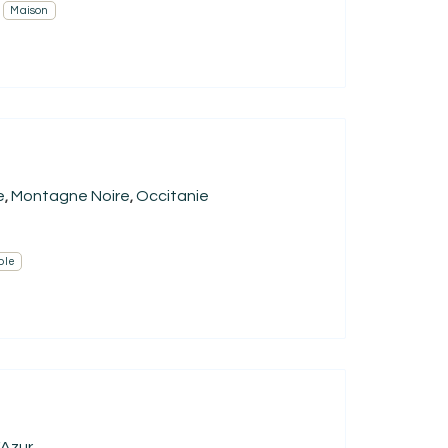
Maison
e
Montagne Noire
Occitanie
,
,
ble
'Azur