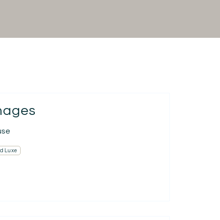
chages
use
d Luxe