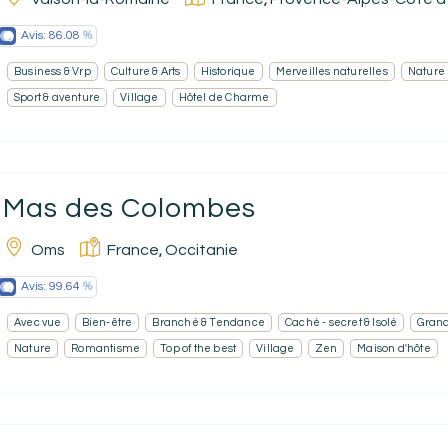
,
Avis:
86.08
Business & Vrp
Culture & Arts
Historique
Merveilles naturelles
Nature
Sport & aventure
Village
Hôtel de Charme
Mas des Colombes
Oms
France
Occitanie
,
Avis:
99.64
Avec vue
Bien-être
Branché & Tendance
Caché - secret & Isolé
Grand
Nature
Romantisme
Top of the best
Village
Zen
Maison d'hôte