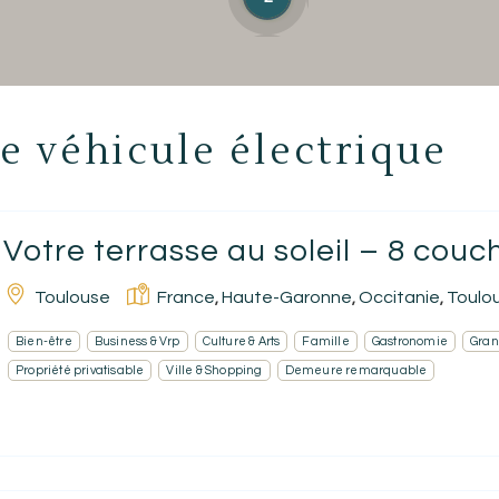
Accueil
e véhicule électrique
Réserver un séjour
Nos adresses dans le monde
Votre terrasse au soleil – 8 cou
Vous faire voyager
Toulouse
France
Haute-Garonne
Occitanie
Toulo
,
,
,
Les séjours à thème
Bien-être
Business & Vrp
Culture & Arts
Famille
Gastronomie
Gran
Nos valeurs et engagements
Propriété privatisable
Ville & Shopping
Demeure remarquable
Ecrivez-nous
FR