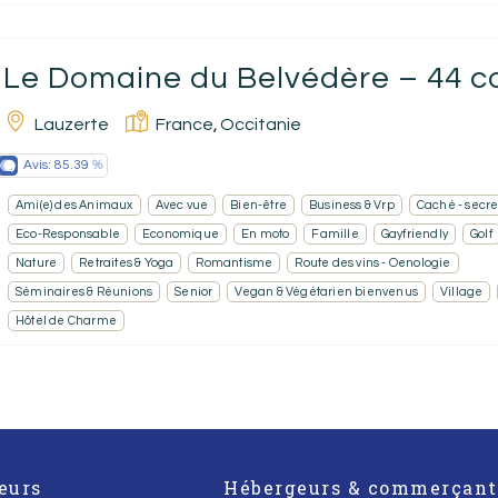
Le Domaine du Belvédère – 44 
Lauzerte
France
Occitanie
,
Avis:
85.39
Ami(e) des Animaux
Avec vue
Bien-être
Business & Vrp
Caché - secret
Eco-Responsable
Economique
En moto
Famille
Gayfriendly
Golf
Nature
Retraites & Yoga
Romantisme
Route des vins - Oenologie
Séminaires & Réunions
Senior
Vegan & Végétarien bienvenus
Village
Hôtel de Charme
eurs
Hébergeurs & commerçant