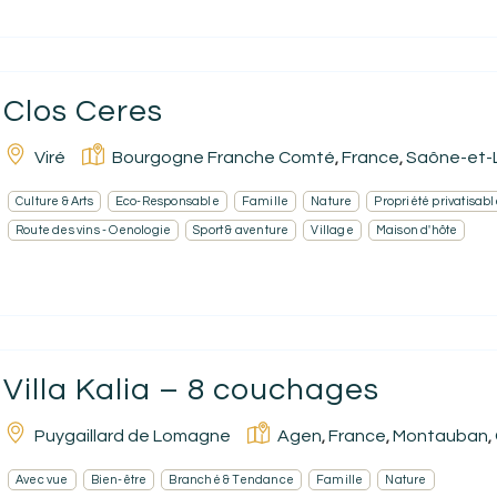
Clos Ceres
Viré
Bourgogne Franche Comté
France
Saône-et-L
,
,
Culture & Arts
Eco-Responsable
Famille
Nature
Propriété privatisabl
Route des vins - Oenologie
Sport & aventure
Village
Maison d'hôte
Villa Kalia – 8 couchages
Puygaillard de Lomagne
Agen
France
Montauban
,
,
,
Avec vue
Bien-être
Branché & Tendance
Famille
Nature