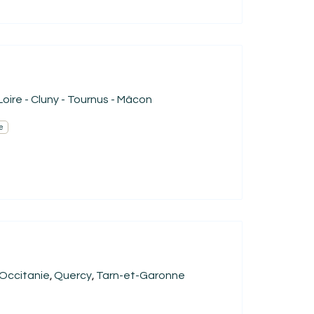
oire - Cluny - Tournus - Mâcon
e
Occitanie
Quercy
Tarn-et-Garonne
,
,