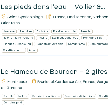
Les pieds dans l’eau – Voilier &...
Saint-Cyprien plage
France
Méditerranée
Narbon
,
,
Orientales
Avec vue
Bien-être
Croisière
Eco-Responsable
Famille
Ile & Territoire insulaire
Insolite
Les pieds dans l'eau
Montagne & Ski
Plongée & Snorkeling
Propriété privatisable
Romantisme
Séminaires &
Sport & aventure
Autre
Le Hameau de Bourbon – 2 gîtes 
Montricoux
Bruniquel
Cordes sur Ciel
France
Gorge
,
,
,
et-Garonne
Famille
Nature
Propriété privatisable
Séminaires & Réunions
Sport 
Domaine privé