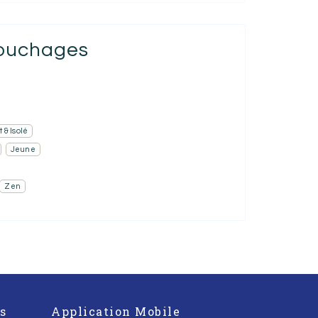
couchages
 & Isolé
Jeune
Zen
s
Application Mobile