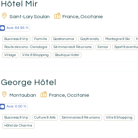
Hôtel Mir
Saint-Lary Soulan
France
Occitanie
,
Avis:
84.95
Business & Vrp
Famille
Gastronomie
Gayfriendly
Montagne & Ski
Route des vins - Oenologie
Séminaires & Réunions
Senior
Sport & aventu
Village
Ville & Shopping
Boutique Hotel
George Hôtel
Montauban
France
Occitanie
,
Avis:
0.00
Business & Vrp
Culture & Arts
Séminaires & Réunions
Ville & Shopping
Hôtel de Charme