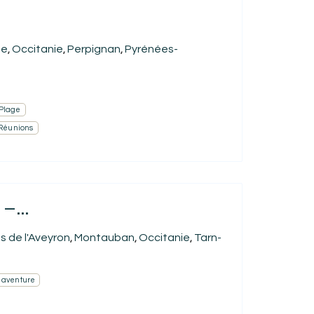
ne
Occitanie
Perpignan
Pyrénées-
,
,
,
Plage
 Réunions
–...
s de l'Aveyron
Montauban
Occitanie
Tarn-
,
,
,
& aventure