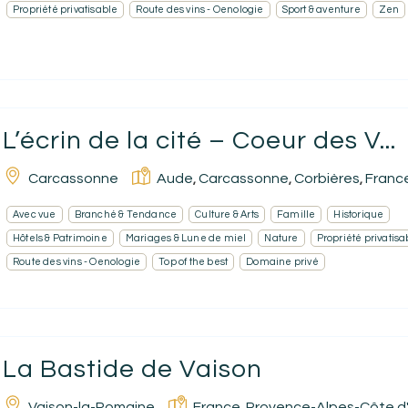
Propriété privatisable
Route des vins - Oenologie
Sport & aventure
Zen
L’écrin de la cité – Coeur des V...
Carcassonne
Aude
Carcassonne
Corbières
Franc
,
,
,
Avec vue
Branché & Tendance
Culture & Arts
Famille
Historique
Hôtels & Patrimoine
Mariages & Lune de miel
Nature
Propriété privatisa
Route des vins - Oenologie
Top of the best
Domaine privé
La Bastide de Vaison
Vaison-la-Romaine
France
Provence-Alpes-Côte d